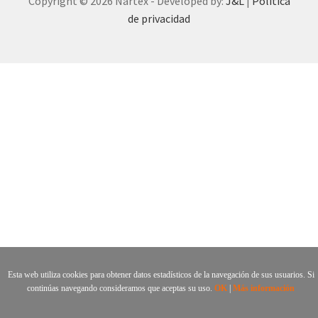
Copyright © 2026 Nártex - Developed by:
J&L
|
Política
de privacidad
Esta web utiliza cookies para obtener datos estadísticos de la navegación de sus usuarios. Si
continúas navegando consideramos que aceptas su uso.
OK
|
Más información