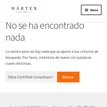
Ir
Ir
a
al
Menú
la
contenido
navegación
No se ha encontrado
Inicio
nada
Actividades
Proyectos de verano
Lo siento pero no hay nada que se ajuste a tus criterios de
búsqueda. Por favor, inténtalo de nuevo con palabras
Actualidad
claves distintas.
Publicaciones
Buscar:
Nosotros
¿Te unes?