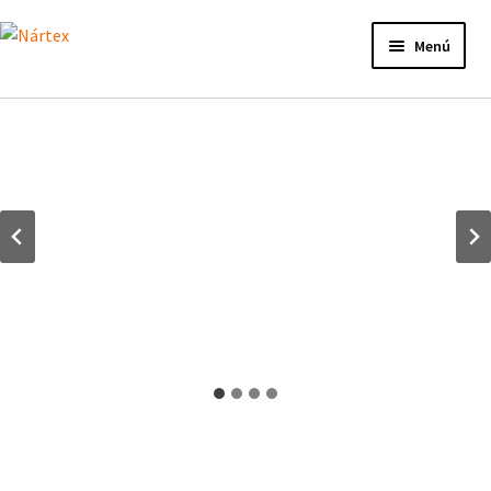
Ir
Ir
a
al
Menú
la
contenido
navegación
Inicio
Actividades
Proyectos de verano
Actualidad
Publicaciones
Nosotros
¿Te unes?