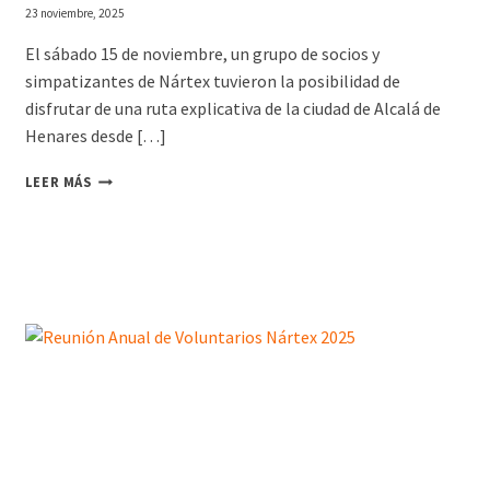
E
23 noviembre, 2025
N
E
El sábado 15 de noviembre, un grupo de socios y
L
simpatizantes de Nártex tuvieron la posibilidad de
A
disfrutar de una ruta explicativa de la ciudad de Alcalá de
R
Henares desde […]
T
E
E
LEER MÁS
X
C
U
R
S
I
Ó
N
.
A
L
C
A
L