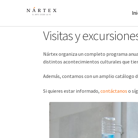
Ir
Ir
a
al
Ini
la
contenido
navegación
Visitas y excursione
Nártex organiza un completo programa anual de
distintos acontecimientos culturales que tien
Además, contamos con un amplio catálogo de v
Si quieres estar informado,
contáctanos
o sí