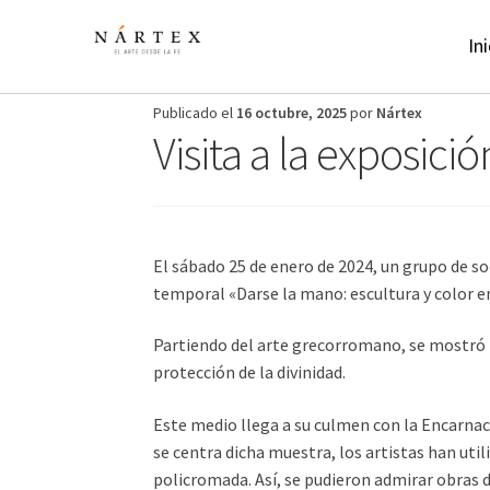
Ir
Ir
a
al
Ini
la
contenido
navegación
Publicado el
16 octubre, 2025
por
Nártex
Visita a la exposic
El sábado 25 de enero de 2024, un grupo de so
temporal «Darse la mano: escultura y color en
Partiendo del arte grecorromano, se mostró l
protección de la divinidad.
Este medio llega a su culmen con la Encarnaci
se centra dicha muestra, los artistas han uti
policromada. Así, se pudieron admirar obras