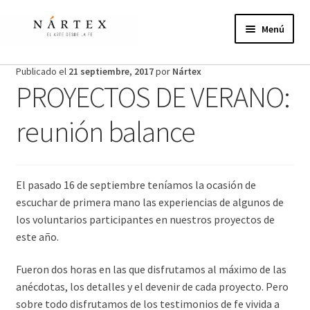
Ir
Ir
a
al
Menú
la
contenido
navegación
Inicio
Publicado el
21 septiembre, 2017
por
Nártex
PROYECTOS DE VERANO:
Actividades
reunión balance
Proyectos de verano
Actualidad
El pasado 16 de septiembre teníamos la ocasión de
escuchar de primera mano las experiencias de algunos de
Publicaciones
los voluntarios participantes en nuestros proyectos de
este año.
Nosotros
Fueron dos horas en las que disfrutamos al máximo de las
¿Te unes?
anécdotas, los detalles y el devenir de cada proyecto. Pero
sobre todo disfrutamos de los testimonios de fe vivida a