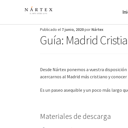
Ir
Ir
a
al
Ini
la
contenido
navegación
Publicado el
7 junio, 2020
por
Nártex
Guía: Madrid Cristi
Desde Nártex ponemos a vuestra disposición l
acercarnos al Madrid más cristiano y conocer l
Es un paseo asequible y un poco más largo que
Materiales de descarga