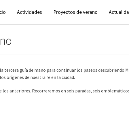
cio
Actividades
Proyectos de verano
Actualid
ano
a tercera guía de mano para continuar los paseos descubriendo Mad
os orígenes de nuestra fe en la ciudad.
 los anteriores. Recorreremos en seis paradas, seis emblemáticos 