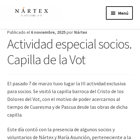
Ir
Ir
a
al
Menú
la
contenido
navegación
Inicio
Publicado el
6 noviembre, 2025
por
Nártex
Actividad especial socios.
Actividades
Capilla de la Vot
Proyectos de verano
Actualidad
El pasado 7 de marzo tuvo lugar la III actividad exclusiva
para socios. Se visitó la capilla barroca del Cristo de los
Publicaciones
Dolores del Vot, con el motivo de poder acercarnos al
tiempo de Cuaresma y de Pascua desde las obras de dicha
Nosotros
capilla.
¿Te unes?
Este día contó con la presencia de algunos socios y
voluntarios de Nártex y María Asunción, perteneciente a la