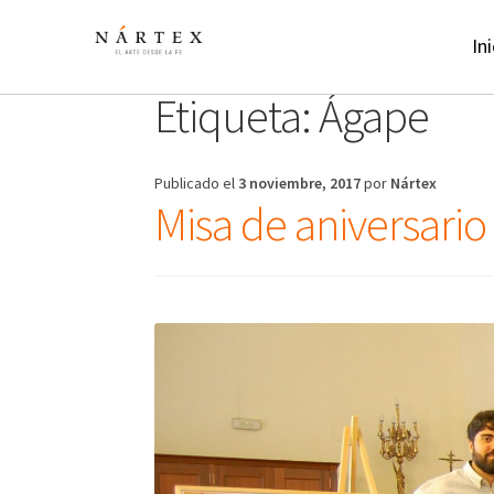
Ir
Ir
a
al
Ini
la
contenido
navegación
Etiqueta:
Ágape
Publicado el
3 noviembre, 2017
por
Nártex
Misa de aniversario