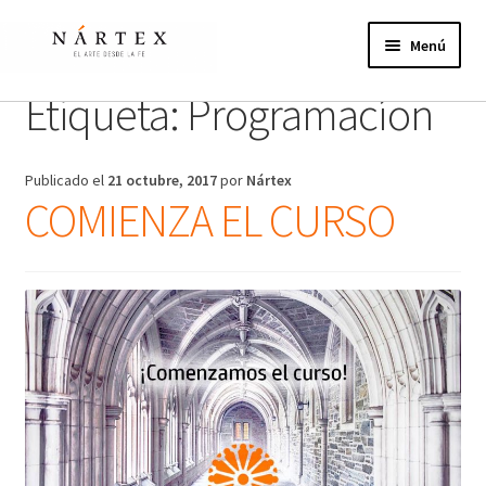
Ir
Ir
a
al
Menú
la
contenido
navegación
Etiqueta:
Programacíon
Inicio
Actividades
Publicado el
21 octubre, 2017
por
Nártex
COMIENZA EL CURSO
Proyectos de verano
Actualidad
Publicaciones
Nosotros
¿Te unes?