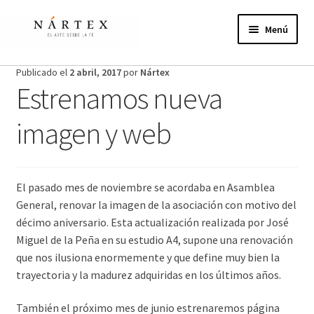
Ir
Ir
a
al
Menú
la
contenido
navegación
Inicio
Publicado el
2 abril, 2017
por
Nártex
Estrenamos nueva
Actividades
imagen y web
Proyectos de verano
Actualidad
El pasado mes de noviembre se acordaba en Asamblea
General, renovar la imagen de la asociación con motivo del
Publicaciones
décimo aniversario. Esta actualización realizada por José
Miguel de la Peña en su estudio A4, supone una renovación
Nosotros
que nos ilusiona enormemente y que define muy bien la
trayectoria y la madurez adquiridas en los últimos años.
¿Te unes?
También el próximo mes de junio estrenaremos página