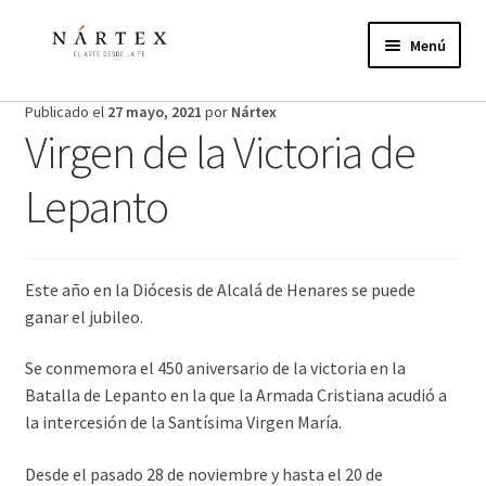
Ir
Ir
a
al
Menú
la
contenido
navegación
Inicio
Publicado el
27 mayo, 2021
por
Nártex
Virgen de la Victoria de
Actividades
Lepanto
Proyectos de verano
Actualidad
Este año en la Diócesis de Alcalá de Henares se puede
ganar el jubileo.
Publicaciones
Se conmemora el 450 aniversario de la victoria en la
Nosotros
Batalla de Lepanto en la que la Armada Cristiana acudió a
la intercesión de la Santísima Virgen María.
¿Te unes?
Desde el pasado 28 de noviembre y hasta el 20 de