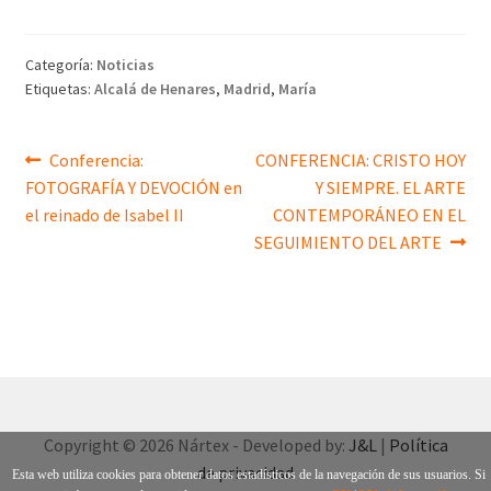
Categoría:
Noticias
Etiquetas:
Alcalá de Henares
,
Madrid
,
María
Navegación
Anterior:
Siguiente:
Conferencia:
CONFERENCIA: CRISTO HOY
FOTOGRAFÍA Y DEVOCIÓN en
Y SIEMPRE. EL ARTE
de
el reinado de Isabel II
CONTEMPORÁNEO EN EL
entradas
SEGUIMIENTO DEL ARTE
Copyright © 2026 Nártex - Developed by:
J&L
|
Política
de privacidad
Esta web utiliza cookies para obtener datos estadísticos de la navegación de sus usuarios. Si