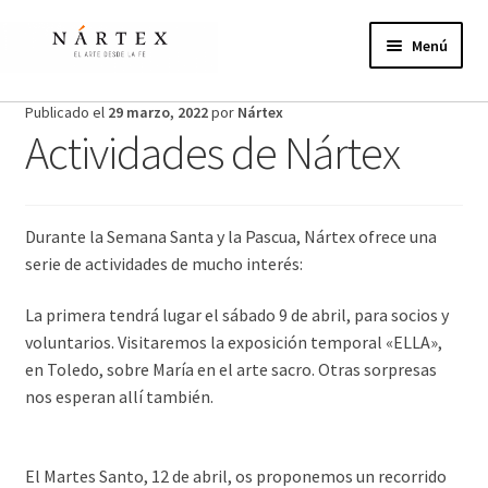
Ir
Ir
a
al
Menú
la
contenido
navegación
Inicio
Publicado el
29 marzo, 2022
por
Nártex
Actividades de Nártex
Actividades
Proyectos de verano
Durante la Semana Santa y la Pascua, Nártex ofrece una
serie de actividades de mucho interés:
Actualidad
La primera tendrá lugar el sábado 9 de abril, para socios y
Publicaciones
voluntarios. Visitaremos la exposición temporal «ELLA»,
en Toledo, sobre María en el arte sacro. Otras sorpresas
Nosotros
nos esperan allí también.
¿Te unes?
El Martes Santo, 12 de abril, os proponemos un recorrido