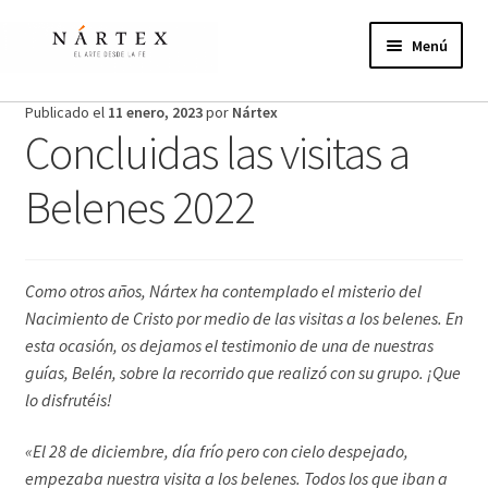
Ir
Ir
a
al
Menú
la
contenido
navegación
Inicio
Publicado el
11 enero, 2023
por
Nártex
Concluidas las visitas a
Actividades
Belenes 2022
Proyectos de verano
Actualidad
Como otros años, Nártex ha contemplado el misterio del
Nacimiento de Cristo por medio de las visitas a los belenes. En
Publicaciones
esta ocasión, os dejamos el testimonio de una de nuestras
guías, Belén, sobre la recorrido que realizó con su grupo. ¡Que
Nosotros
lo disfrutéis!
¿Te unes?
«El 28 de diciembre, día frío pero con cielo despejado,
empezaba nuestra visita a los belenes. Todos los que iban a