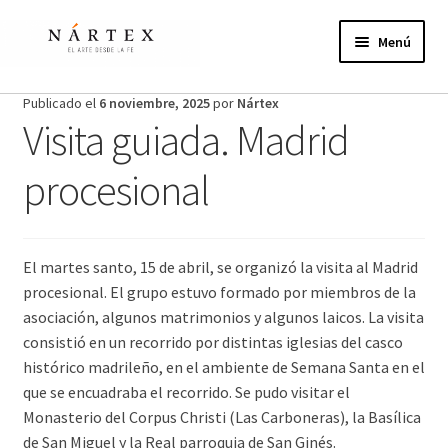
Ir
Ir
a
al
Menú
la
contenido
navegación
Inicio
Publicado el
6 noviembre, 2025
por
Nártex
Visita guiada. Madrid
Actividades
procesional
Proyectos de verano
Actualidad
El martes santo, 15 de abril, se organizó la visita al Madrid
procesional. El grupo estuvo formado por miembros de la
Publicaciones
asociación, algunos matrimonios y algunos laicos. La visita
consistió en un recorrido por distintas iglesias del casco
Nosotros
histórico madrileño, en el ambiente de Semana Santa en el
que se encuadraba el recorrido. Se pudo visitar el
¿Te unes?
Monasterio del Corpus Christi (Las Carboneras), la Basílica
de San Miguel y la Real parroquia de San Ginés.