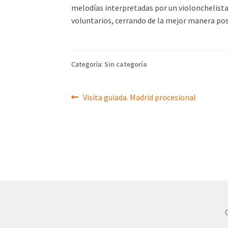
melodías interpretadas por un violonchelista
voluntarios, cerrando de la mejor manera posi
Categoría:
Sin categoría
Navegación
Anterior:
Visita guiada. Madrid procesional
de
entradas