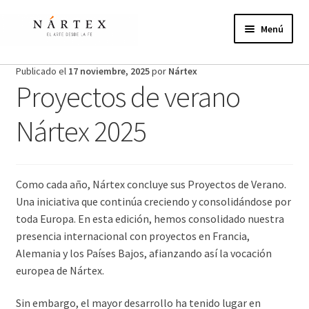
Ir
Ir
a
al
Menú
la
contenido
navegación
Inicio
Publicado el
17 noviembre, 2025
por
Nártex
Proyectos de verano
Actividades
Nártex 2025
Proyectos de verano
Actualidad
Como cada año, Nártex concluye sus Proyectos de Verano.
Una iniciativa que continúa creciendo y consolidándose por
Publicaciones
toda Europa. En esta edición, hemos consolidado nuestra
presencia internacional con proyectos en Francia,
Nosotros
Alemania y los Países Bajos, afianzando así la vocación
europea de Nártex.
¿Te unes?
Sin embargo, el mayor desarrollo ha tenido lugar en