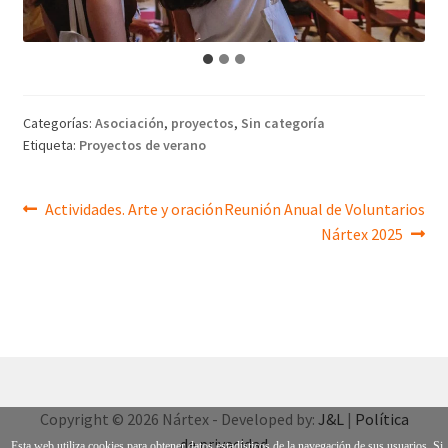
Categorías:
Asociación
,
proyectos
,
Sin categoría
Etiqueta:
Proyectos de verano
Navegación
Anterior:
Siguiente:
Actividades. Arte y oración
Reunión Anual de Voluntarios
Nártex 2025
de
entradas
Copyright © 2026 Nártex - Developed by:
J&L
|
Política
de privacidad
Esta web utiliza cookies para obtener datos estadísticos de la navegación de sus usuarios. Si