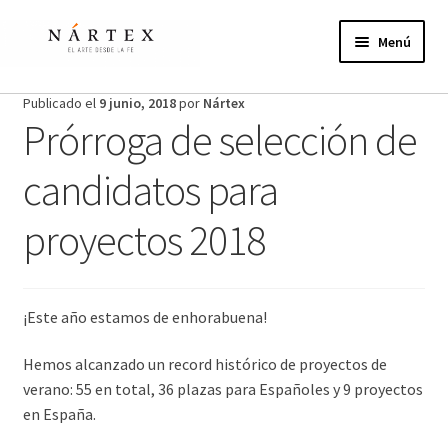
Ir
Ir
a
al
Menú
la
contenido
navegación
Inicio
Publicado el
9 junio, 2018
por
Nártex
Prórroga de selección de
Actividades
candidatos para
Proyectos de verano
proyectos 2018
Actualidad
Publicaciones
¡Este año estamos de enhorabuena!
Nosotros
Hemos alcanzado un record histórico de proyectos de
verano: 55 en total, 36 plazas para Españoles y 9 proyectos
¿Te unes?
en España.