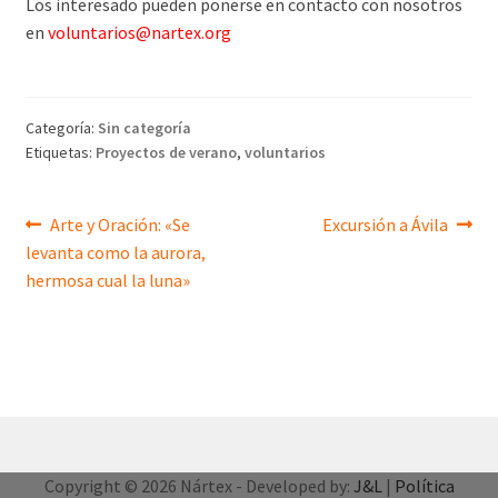
Los interesado pueden ponerse en contacto con nosotros
en
voluntarios@nartex.org
Categoría:
Sin categoría
Etiquetas:
Proyectos de verano
,
voluntarios
Navegación
Anterior:
Siguiente:
Arte y Oración: «Se
Excursión a Ávila
levanta como la aurora,
de
hermosa cual la luna»
entradas
Copyright © 2026 Nártex - Developed by:
J&L
|
Política