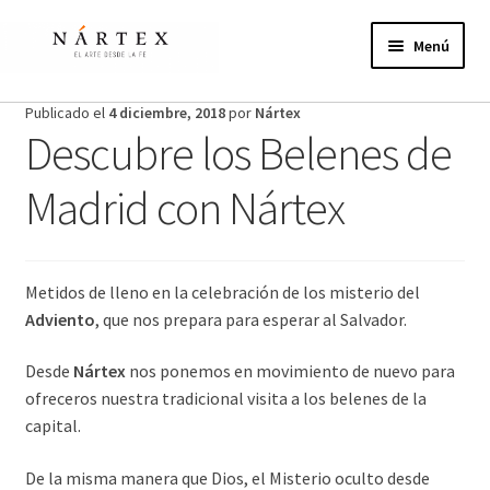
Ir
Ir
a
al
Menú
la
contenido
navegación
Inicio
Publicado el
4 diciembre, 2018
por
Nártex
Descubre los Belenes de
Actividades
Madrid con Nártex
Proyectos de verano
Actualidad
Metidos de lleno en la celebración de los misterio del
Adviento
, que nos prepara para esperar al Salvador.
Publicaciones
Desde
Nártex
nos ponemos en movimiento de nuevo para
Nosotros
ofreceros nuestra tradicional visita a los belenes de la
capital.
¿Te unes?
De la misma manera que Dios, el Misterio oculto desde