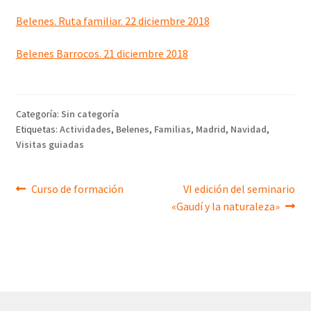
Belenes. Ruta familiar. 22 diciembre 2018
Belenes Barrocos. 21 diciembre 2018
Categoría:
Sin categoría
Etiquetas:
Actividades
,
Belenes
,
Familias
,
Madrid
,
Navidad
,
Visitas guiadas
Navegación
Anterior:
Siguiente:
Curso de formación
VI edición del seminario
«Gaudí y la naturaleza»
de
entradas