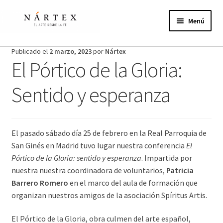
Ir
Ir
a
al
Menú
la
contenido
navegación
Inicio
Publicado el
2 marzo, 2023
por
Nártex
El Pórtico de la Gloria:
Actividades
Sentido y esperanza
Proyectos de verano
Actualidad
El pasado sábado día 25 de febrero en la Real Parroquia de
San Ginés en Madrid tuvo lugar nuestra conferencia
El
Publicaciones
Pórtico de la Gloria: sentido y esperanza
. Impartida por
nuestra nuestra coordinadora de voluntarios,
Patricia
Nosotros
Barrero Romero
en el marco del aula de formación que
organizan nuestros amigos de la asociación Spíritus Artis.
¿Te unes?
El Pórtico de la Gloria, obra culmen del arte español,