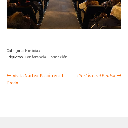
Categoría:
Noticias
Etiquetas:
Conferencia
,
Formación
Navegación
Anterior:
Siguiente:
Visita Nártex: Pasión en el
«Pasión en el Prado»
Prado
de
entradas