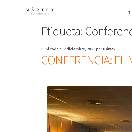
Ir
Ir
a
al
Ini
la
contenido
navegación
Etiqueta:
Conferenc
Publicado el
2 diciembre, 2023
por
Nártex
CONFERENCIA: EL M