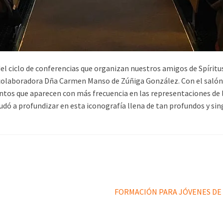
del ciclo de conferencias que organizan nuestros amigos de Spíritus
 colaboradora Dña Carmen Manso de Zúñiga González. Con el salón 
ntos que aparecen con más frecuencia en las representaciones de la
dó a profundizar en esta iconografía llena de tan profundos y sin
Siguiente:
FORMACIÓN PARA JÓVENES DE 