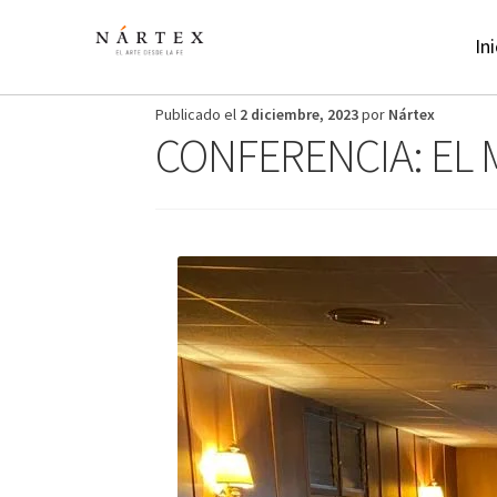
Ir
Ir
a
al
Ini
la
contenido
navegación
Publicado el
2 diciembre, 2023
por
Nártex
CONFERENCIA: EL M