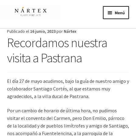
Ir
Ir
a
al
Menú
la
contenido
navegación
Inicio
Publicado el
16 junio, 2023
por
Nártex
Recordamos nuestra
Actividades
visita a Pastrana
Proyectos de verano
Actualidad
El día 27 de mayo acudimos, bajo la guía de nuestro amigo y
colaborador Santiago Cortés, al que estamos muy
Publicaciones
agradecidos, a la villa ducal de Pastrana.
Nosotros
Por un cambio de horario de última hora, no pudimos
visitar el convento del Carmen, pero Don Emilio, párroco
¿Te unes?
de la localidad y de pueblos limítrofes y amigo de Santiago,
nos acompañó a Fuentelencina, a la parroquia de la