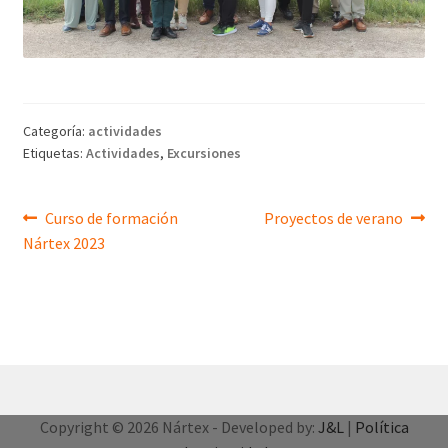
Categoría:
actividades
Etiquetas:
Actividades
,
Excursiones
Navegación
Anterior:
Siguiente:
Curso de formación
Proyectos de verano
Nártex 2023
de
entradas
Copyright © 2026 Nártex - Developed by:
J&L
|
Política