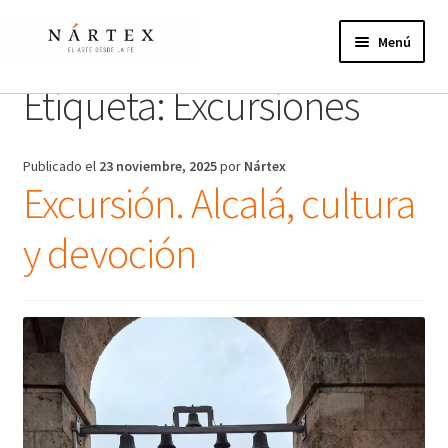
Ir
Ir
a
al
Menú
la
contenido
navegación
Etiqueta:
Excursiones
Inicio
Actividades
Publicado el
23 noviembre, 2025
por
Nártex
Excursión. Alcalá, cultura
Proyectos de verano
y devoción
Actualidad
Publicaciones
Nosotros
¿Te unes?