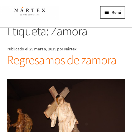
Ir
Ir
a
al
Menú
la
contenido
navegación
Etiqueta:
Zamora
Inicio
Actividades
Publicado el
29 marzo, 2019
por
Nártex
Regresamos de zamora
Proyectos de verano
Actualidad
Publicaciones
Nosotros
¿Te unes?