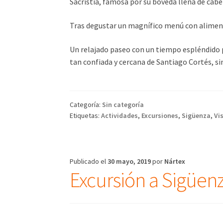
Sacristía, famosa por su bóveda llena de cabe
Tras degustar un magnífico menú con alimento
Un relajado paseo con un tiempo espléndido p
tan confiada y cercana de Santiago Cortés, sin
Categoría:
Sin categoría
Etiquetas:
Actividades
,
Excursiones
,
Sigüenza
,
Vi
Publicado el
30 mayo, 2019
por
Nártex
Excursión a Sigüen