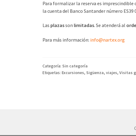
Para formalizar la reserva es imprescindible
la cuenta del Banco Santander número ES39 
Las
plazas
son
limitadas
. Se atenderá al
ord
Para más información:
info@nartex.org
Categoría:
Sin categoría
Etiquetas:
Excursiones
,
Sigüenza
,
viajes
,
Visitas 