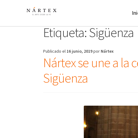
Ir
Ir
a
al
Ini
la
contenido
navegación
Etiqueta:
Sigüenza
Publicado el
16 junio, 2019
por
Nártex
Nártex se une a la c
Sigüenza