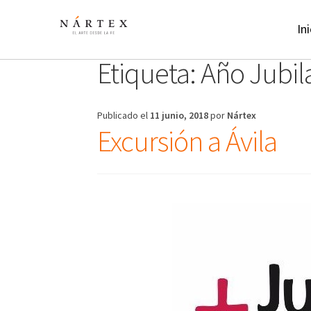
Ir
Ir
a
al
Ini
la
contenido
navegación
Etiqueta:
Año Jubil
Publicado el
11 junio, 2018
por
Nártex
Excursión a Ávila