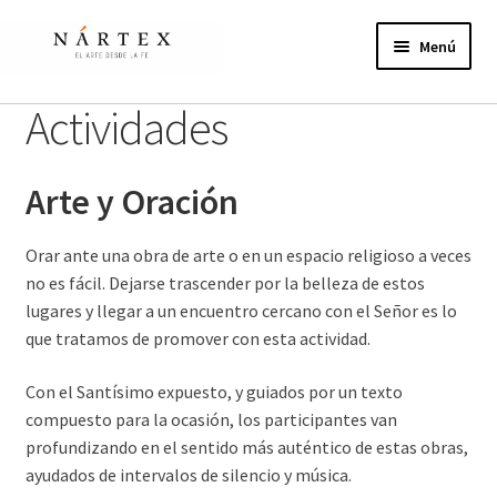
Ir
Ir
a
al
Menú
la
contenido
navegación
Inicio
Actividades
Actividades
Arte y Oración
Proyectos de verano
Orar ante una obra de arte o en un espacio religioso a veces
Actualidad
no es fácil. Dejarse trascender por la belleza de estos
lugares y llegar a un encuentro cercano con el Señor es lo
Publicaciones
que tratamos de promover con esta actividad.
Con el Santísimo expuesto, y guiados por un texto
Nosotros
compuesto para la ocasión, los participantes van
profundizando en el sentido más auténtico de estas obras,
¿Te unes?
ayudados de intervalos de silencio y música.